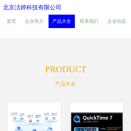
北京洁婷科技有限公司
首页
企业简介
产品大全
联系我们
企业信息
PRODUCT
产品大全