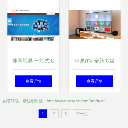
挥新生态
音图片管理播放软
件V29.0.22深度解
析
佳网视界 一站式多
苹果iTV 全新多媒
媒体软件解决方案
体生态融合的猜想
查看详情
查看详情
的领航者
与定价解析
如若转载，请注明出处：http://www.hrisedz.com/product/
1
2
3
下一页