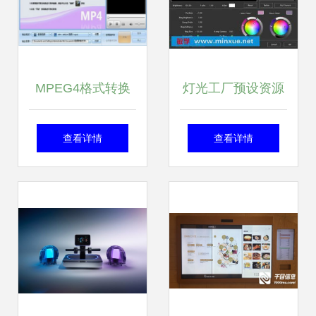
MPEG4格式转换
灯光工厂预设资源
器 让多媒体播放无
下载 技术与版权边
查看详情
查看详情
界限的必备软件
界的理性探讨