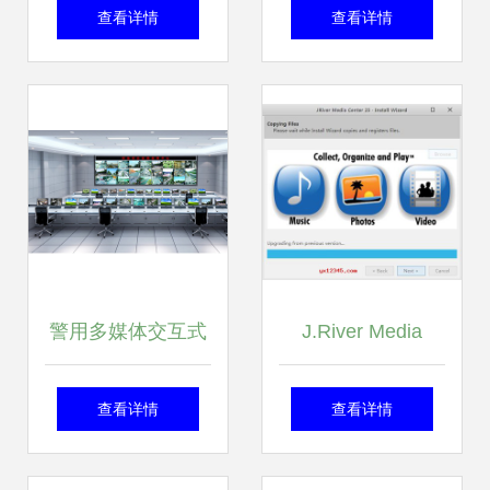
媒体创作的黄金钥
造无线秒推的多媒
查看详情
查看详情
匙
体文档体验
警用多媒体交互式
J.River Media
指挥中心解决方案
Center中文无限制
查看详情
查看详情
构建智能化警务指
版 多功能多媒体影