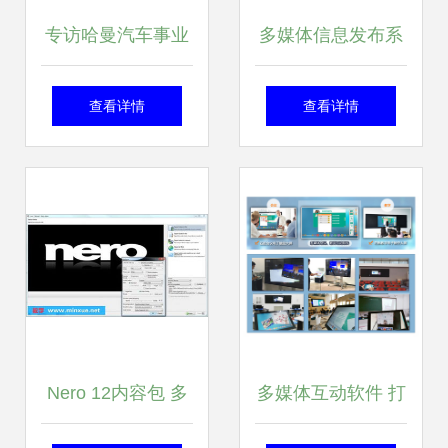
专访哈曼汽车事业
多媒体信息发布系
部亚太区高级副总
统软件的功能特点
查看详情
查看详情
裁刘玉湛 赢在中
国，就能赢在世界
——多媒体软件的
破局与重构
Nero 12内容包 多
多媒体互动软件 打