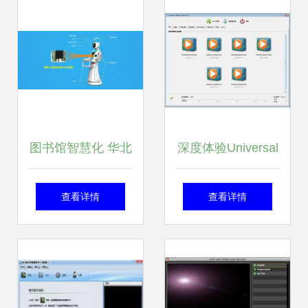
软件方案揭秘
图书馆智慧化 华北
深度体验Universal
工控以多样化嵌入
Media Server 全能
查看详情
查看详情
式产品方案助力转
多媒体串流解决方
型
案